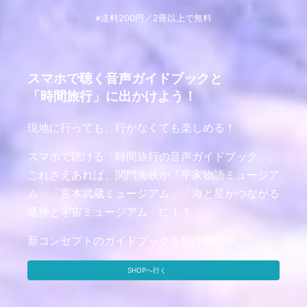
※送料200円／2冊以上で無料
スマホで聴く音声ガイドブックと
「時間旅行」に出かけよう！
現地に行っても、行かなくても楽しめる！
スマホで聴ける「時間旅行の音声ガイドブック」。
これさえあれば、関門海峡が「平家物語ミュージア
ム」「宮本武蔵ミュージアム」「海と星がつながる
竜神と宇宙ミュージアム」に！？
新コンセプトのガイドブックを好評発売中。
SHOPへ行く