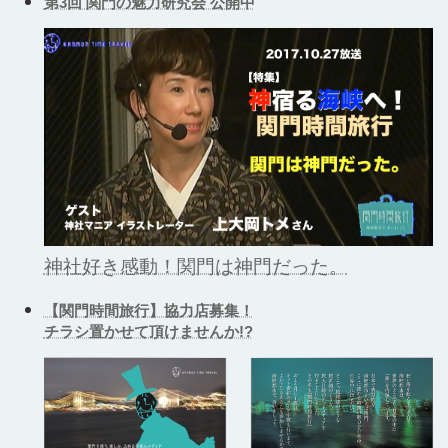
第3回 関門の魅力研究会 公開中
神社好き感動！関門は神門だった。
【関門時間旅行】協力店募集！
チラシ置かせて頂けませんか!?