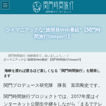
コ
ナ
ン
ビ
テ
ゲ
ン
ー
ツ
シ
少々マニアックな“旅開発Web番組”【関門時
へ
ョ
間旅行Deeper!!】
ス
ン
キ
に
ッ
移
関門時間旅行 -海峡都市で、会いましょう。-
プ
動
少々マニアックな“旅開発Web番組”【関門時間旅行Deeper!!】
海峡を渡れば渡るほど楽しくなる「関門時間旅行」を開発し
ます
関門プロデュース研究隊 隊長 富田剛史です。
関門時間旅行プロジェクトでは、2017年度はイ
ンターネット公開生中継をしながら「まるでテレ