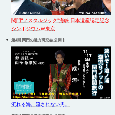
関門"ノスタルジック"海峡 日本遺産認定記念
シンポジウム＠東京
第4回 関門の魅力研究会 公開中
流れる海。流されない男。