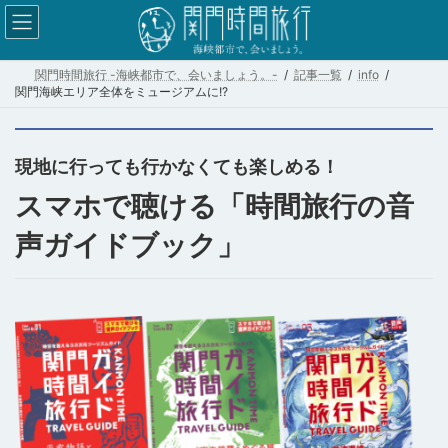
コ
ナ
ン
ビ
テ
ゲ
関門時間旅行 -海峡都市で、会いましょう。-
記事一覧
info
ン
ー
関門海峡エリア全体をミュージアムに!?
ツ
シ
へ
ョ
ス
ン
現地に行っても
行かなくても楽しめる！
キ
に
スマホで聴ける「時間旅行の音
ッ
移
声ガイドブック」
プ
動