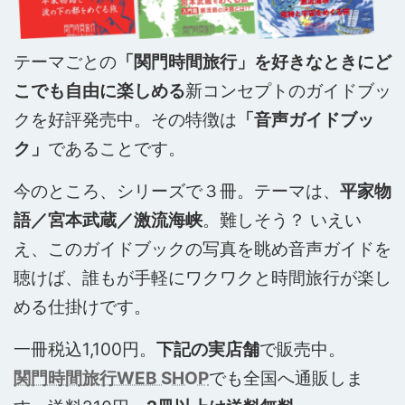
テーマごとの
「関門時間旅行」を好きなときにど
こでも自由に楽しめる
新コンセプトのガイドブッ
クを好評発売中。その特徴は
「音声ガイドブッ
ク」
であることです。
今のところ、シリーズで３冊。テーマは、
平家物
語／宮本武蔵／激流海峡
。難しそう？ いえい
え、このガイドブックの写真を眺め音声ガイドを
聴けば、誰もが手軽にワクワクと時間旅行が楽し
める仕掛けです。
一冊税込1,100円。
下記の実店舗
で販売中。
関門時間旅行WEB SHOP
でも全国へ通販しま