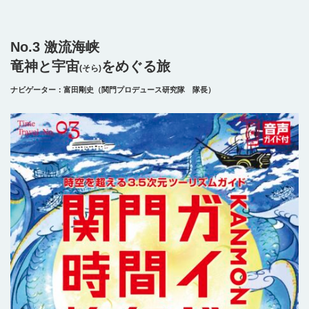
No.3 激流海峡
竜神と宇宙
をめぐる旅
(そら)
ナビゲーター：富田剛史（関門プロデュース研究隊 隊長）