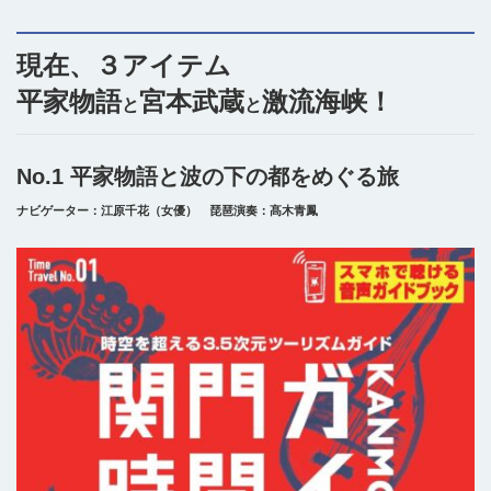
現在、３アイテム
平家物語
宮本武蔵
激流海峡！
と
と
No.1 平家物語と波の下の都をめぐる旅
ナビゲーター：江原千花（女優） 琵琶演奏：髙木青鳳