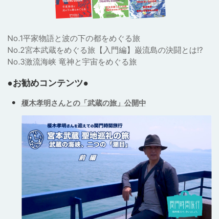
No.1平家物語と波の下の都をめぐる旅
No.2宮本武蔵をめぐる旅【入門編】巌流島の決闘とは!?
No.3激流海峡 竜神と宇宙をめぐる旅
●お勧めコンテンツ●
榎木孝明さんとの「武蔵の旅」公開中