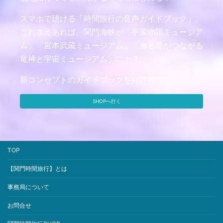
スマホで聴ける「時間旅行の音声ガイドブック」。
これさえあれば、関門海峡が「平家物語ミュージア
ム」「宮本武蔵ミュージアム」「海と星がつながる
竜神と宇宙ミュージアム」に！？
新コンセプトのガイドブックを好評発売中。
SHOPへ行く
TOP
【関門時間旅行】とは
事務局について
お問合せ