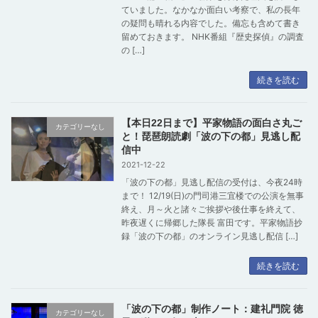
ていました。なかなか面白い考察で、私の長年
の疑問も晴れる内容でした。備忘も含めて書き
留めておきます。 NHK番組『歴史探偵』の調査
の […]
続きを読む
【本日22日まで】平家物語の面白さ丸ご
カテゴリーなし
と！琵琶朗読劇「波の下の都」見逃し配
信中
2021-12-22
「波の下の都」見逃し配信の受付は、今夜24時
まで！ 12/19(日)の門司港三宜楼での公演を無事
終え、月～火と諸々ご挨拶や後仕事を終えて、
昨夜遅くに帰郷した隊長 富田です。平家物語抄
録「波の下の都」のオンライン見逃し配信 […]
続きを読む
「波の下の都」制作ノート：建礼門院 徳
カテゴリーなし