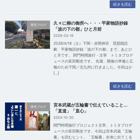
続きを読む
久々に柳の御所へ・・・平家物語抄録
隊長ブログ
「波の下の都」ひと月前
2026-03-19
2026/4/18（土）下関・赤間神宮 琵琶朗読
劇 平家物語抄録「波の下の都」まで、あとひ
と月です。 関門時間旅行・主宰 トミタプロデ
ュースの富田剛史です。 先週、開催の準備と広
報のため下関／北九州に行きました。今回はか
[…]
続きを読む
宮本武蔵が五輪書で伝えていること…
隊長ブログ
「直道」「直心」
2024-10-30
関門時間旅行プロジェクト主宰、トミタプロデ
ュースの富田剛史です。今回は宮本武蔵「五輪
書」を読むヒント。「五輪書」全体に出てくる