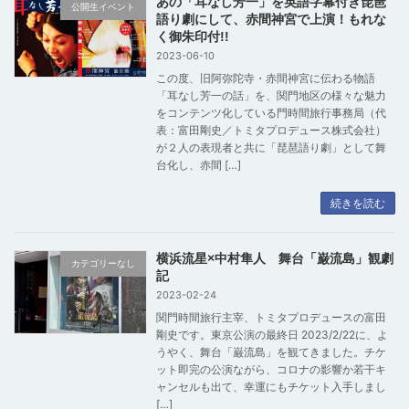
あの「耳なし芳一」を英語字幕付き琵琶
公開生イベント
語り劇にして、赤間神宮で上演！もれな
く御朱印付!!
2023-06-10
この度、旧阿弥陀寺・赤間神宮に伝わる物語
「耳なし芳一の話」を、関門地区の様々な魅力
をコンテンツ化している門時間旅行事務局（代
表：富田剛史／トミタプロデュース株式会社）
が２人の表現者と共に「琵琶語り劇」として舞
台化し、赤間 […]
続きを読む
横浜流星×中村隼人 舞台「巌流島」観劇
カテゴリーなし
記
2023-02-24
関門時間旅行主宰、トミタプロデュースの富田
剛史です。東京公演の最終日 2023/2/22に、よ
うやく、舞台「巌流島」を観てきました。チケ
ット即完の公演ながら、コロナの影響か若干キ
ャンセルも出て、幸運にもチケット入手しまし
[…]