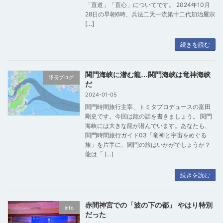
「直道」「直心」についてです。 2024年10月
28日の早朝6時、兵法二天一流第十二代加治屋宗
[…]
続きを読む
関門海峡に潜む龍…関門海峡は竜神海峡
隊長ブログ
だ
2024-01-05
関門時間旅行主宰、トミタプロデュースの富田
剛史です。今回は龍の話を書きましょう。 関門
海峡には大きな龍が潜んでいます。あなたも、
関門時間旅行ガイド03「竜神と宇宙をめぐる
旅」を片手に、関門の旅はいかがでしょうか？
龍は「 […]
続きを読む
赤間神宮での「波の下の都」 やはり特別
info
だった