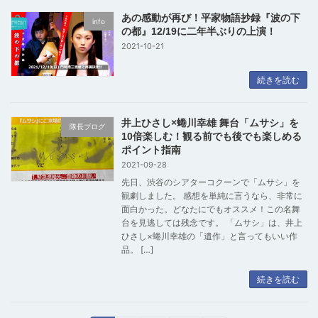
あの感動が再び！平家物語抄録『波の下
info
の都』12/19に二年半ぶりの上演！
2021-10-21
続きを読む
井上ひさし×蜷川幸雄 舞台「ムサシ」を
隊長ブログ
10倍楽しむ！観る前でも後でも楽しめる
ポイント指南
2021-09-28
先日、渋谷のシアターコクーンで「ムサシ」を
観劇しました。 感想を単純に言うなら、非常に
面白かった。どなたにでもオススメ！この名舞
台を見逃しては残念です。 「ムサシ」は、井上
ひさし×蜷川幸雄の「遺作」と言ってもいい作
品。 […]
続きを読む