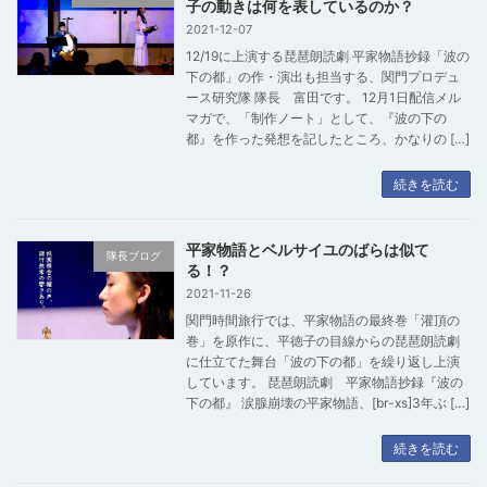
子の動きは何を表しているのか？
2021-12-07
12/19に上演する琵琶朗読劇 平家物語抄録「波の
下の都」の作・演出も担当する、関門プロデュ
ース研究隊 隊長 富田です。 12月1日配信メル
マガで、「制作ノート」として、『波の下の
都』を作った発想を記したところ、かなりの […]
続きを読む
平家物語とベルサイユのばらは似て
隊長ブログ
る！？
2021-11-26
関門時間旅行では、平家物語の最終巻「灌頂の
巻」を原作に、平徳子の目線からの琵琶朗読劇
に仕立てた舞台「波の下の都」を繰り返し上演
しています。 琵琶朗読劇 平家物語抄録『波の
下の都』 涙腺崩壊の平家物語、[br-xs]3年ぶ […]
続きを読む