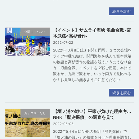
続きを読む
【イベント】サムライ海峡 浪曲合戦 -宮
公開生イベント
本武蔵×高杉晋作-
2022-07-22
2022年10月8日(土) 下関と門司、２つの会場を
ライブ中継で結び、関門海峡を挟んで宮本武蔵
の物語と高杉晋作の物語を竸うようにうなり合
う「浪曲合戦」イベントを２戦ご用意。本州で
観るか、九州で観るか、いっそ両方で見比べる
か！お見逃しの無きようご注意ください。
続きを読む
【壇ノ浦の戦い】平家が負けた理由考…
カテゴリーなし
NHK「歴史探偵」の調査を見て
2022-05-05
2022年5月4日にNHKの番組『歴史探偵』で
「壇ノ浦の戦い」の勝敗を分けた理由を調査し