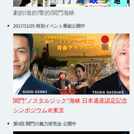
劇的!激的!撃的!関門海峡
2017/11/25 特別イベント番組公開中
関門"ノスタルジック"海峡 日本遺産認定記念
シンポジウム＠東京
第4回 関門の魅力研究会 公開中