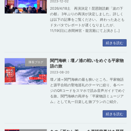
2023-12-02
2026/4/18土 再演決定！琵琶朗読劇「波の下
の都」 3年ぶりの再演が決定しました。詳しく
は以下の記事をご覧ください。 終わったあとも
ドタバタでレポートが遅くなりましたが、
11/19(日)に赤間神宮・龍宮殿にて上演さ […]
続きを読む
関門海峡：壇ノ浦の戦いをめぐる平家物
隊長ブログ
語の旅
2023-08-20
壇ノ浦＝関門海峡の最も狭いところ。平家物語
と源平合戦の聖地巡礼のテーマに絞り、各ペー
ジのQRコードをスマホで読み音声ガイドでめぐ
る旅。関門海峡の両岸を「平家物語ミュージア
ム」として丸一日楽しむ旅プランのご紹介。
続きを読む