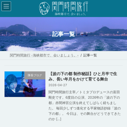
コ
ナ
ン
ビ
テ
ゲ
ン
ー
ツ
シ
記事一覧
へ
ョ
ス
ン
キ
に
関門時間旅行 -海峡都市で、会いましょう。-
記事一覧
ッ
移
プ
動
【波の下の都 制作秘話】ひと月半で生
隊長ブログ
み、長い年月をかけて育てる舞台
2026-04-27
関門時間旅行主宰／トミタプロデュースの富田
剛史です。6度目の公演、2026年の「波の下の
都」赤間神宮公演を終えてしばらく経ちまし
た。 毎回少しずつ進化する平家物語抄録「波の
下の都」。 今日は、その舞台がどうできてきた
のか […]