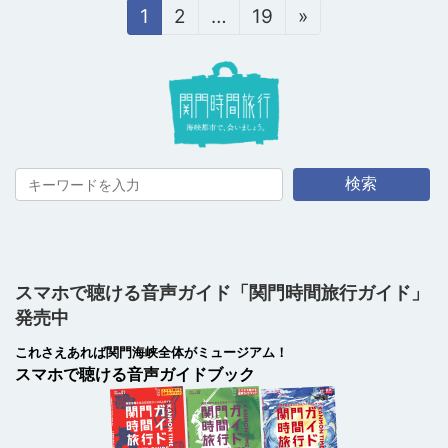
投
固
1
固
2
…
固
19
»
稿
定
定
定
の
ペ
ペ
ペ
ペ
ー
ー
ー
ー
ジ
ジ
ジ
ジ
送
り
検索
スマホで聴ける音声ガイド「関門時間旅行ガイド」
発売中
これさえあれば関門海峡全体がミュージアム！
スマホで聴ける音声ガイドブック