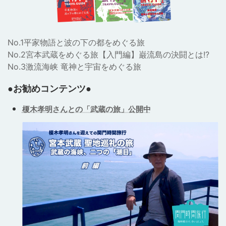
No.1平家物語と波の下の都をめぐる旅
No.2宮本武蔵をめぐる旅【入門編】巌流島の決闘とは!?
No.3激流海峡 竜神と宇宙をめぐる旅
●お勧めコンテンツ●
榎木孝明さんとの「武蔵の旅」公開中