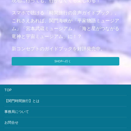
現地に行っても、行かなくても楽しめる！
スマホで聴ける「時間旅行の音声ガイドブック」。
これさえあれば、関門海峡が「平家物語ミュージア
ム」「宮本武蔵ミュージアム」「海と星がつながる
竜神と宇宙ミュージアム」に！？
新コンセプトのガイドブックを好評発売中。
SHOPへ行く
TOP
【関門時間旅行】とは
事務局について
お問合せ