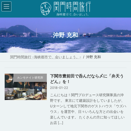
コ
ナ
ン
ビ
テ
ゲ
ン
ー
ツ
シ
沖野 充和
へ
ョ
ス
ン
キ
に
関門時間旅行 -海峡都市で、会いましょう。-
沖野 充和
ッ
移
プ
動
下関市豊前田で呑んだなら〆に「弁天う
カンモナイト研究所
どん」を！
2018-01-22
こんにちは！関門プロデュース研究隊隊員の沖
野です。 東京にて建築設計をしていましたが、
Uターンして地元下関市のゲストハウス「ウズハ
ウス」を運営中、日々いろんな方との出会いを
楽しんでいます。 たくさんの方に知ってほしい
お店 […]