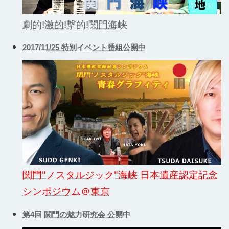
劇的!激的!撃的!関門海峡
2017/11/25 特別イベント番組公開中
関門"ノスタルジック"海峡 日本遺産認定記念
シンポジウム＠東京
第4回 関門の魅力研究会 公開中