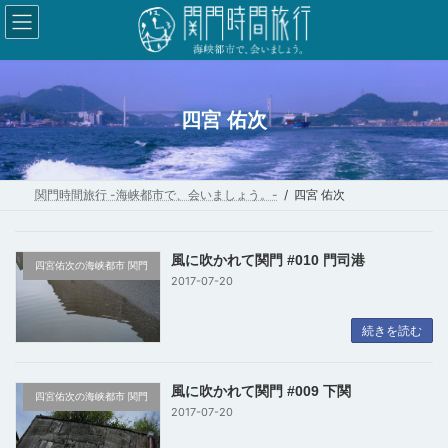
コ
ナ
ン
ビ
テ
ゲ
ン
ー
ツ
シ
四宮 佑次
へ
ョ
ス
ン
キ
に
関門時間旅行 -海峡都市で、会いましょう。-
四宮 佑次
ッ
移
プ
動
風に吹かれて関門 #010 門司港
四宮佑次の海峡都市 関門
2017-07-20
続きを読む
風に吹かれて関門 #009 下関
四宮佑次の海峡都市 関門
2017-07-20