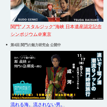
関門"ノスタルジック"海峡 日本遺産認定記念
シンポジウム＠東京
第4回 関門の魅力研究会 公開中
流れる海。流されない男。