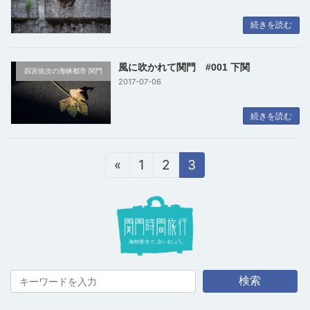
続きを読む
風に吹かれて関門 #001 下関
四宮佑次の海峡都市 関門
2017-07-06
続きを読む
投
«
固
1
固
2
固
3
稿
定
定
定
の
ペ
ペ
ペ
ペ
ー
ー
ー
ー
ジ
ジ
ジ
ジ
送
り
検索