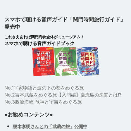
スマホで聴ける音声ガイド「関門時間旅行ガイド」
発売中
これさえあれば関門海峡全体がミュージアム！
スマホで聴ける音声ガイドブック
No.1平家物語と波の下の都をめぐる旅
No.2宮本武蔵をめぐる旅【入門編】巌流島の決闘とは!?
No.3激流海峡 竜神と宇宙をめぐる旅
●お勧めコンテンツ●
榎木孝明さんとの「武蔵の旅」公開中