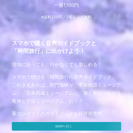
一冊1,100円
※送料200円／2冊以上で無料
スマホで聴く音声ガイドブックと
「時間旅行」に出かけよう！
現地に行っても、行かなくても楽しめる！
スマホで聴ける「時間旅行の音声ガイドブック」。
これさえあれば、関門海峡が「平家物語ミュージア
ム」「宮本武蔵ミュージアム」「海と星がつながる
竜神と宇宙ミュージアム」に！？
新コンセプトのガイドブックを好評発売中。
SHOPへ行く