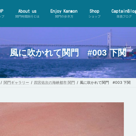
OP
About us
Enjoy Kanmon
Shop
CaptainBlo
ップ
関門時間旅行とは
関門の歩き方
ショップ
隊長ブログ
風に吹かれて関門 #003 下関
【動
ーマ
関門ギャラリー
四宮佑次の海峡都市 関門
風に吹かれて関門 #003 下関