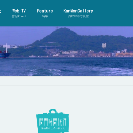
g
Web TV
Feature
KanMonGallery
番組&Event
特集
海峡都市写真館
【動画ダイジェスト】世界の海峡都
市
【動画ダイジェスト】 関門人物伝
画ダイジェスト】ゲストとのテ
旅 再編集版
【動画ダイジェスト】カンモナイト
研究所
【動画ダイジェスト】関門珍百景