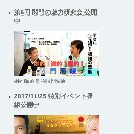
第5回 関門の魅力研究会 公開
中
劇的!激的!撃的!関門海峡
2017/11/25 特別イベント番
組公開中