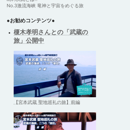
No.3激流海峡 竜神と宇宙をめぐる旅
●お勧めコンテンツ●
榎木孝明さんとの「武蔵の
旅」公開中
【宮本武蔵 聖地巡礼の旅】前編