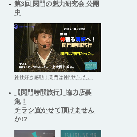
第3回 関門の魅力研究会 公開
中
神社好き感動！関門は神門だった。
【関門時間旅行】協力店募
集！
チラシ置かせて頂けません
か!?