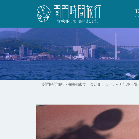
コ
ナ
ン
ビ
T
テ
ゲ
ト
ン
ー
ツ
シ
へ
ョ
ス
ン
キ
に
ッ
移
プ
動
関門時間旅行 -海峡都市で、会いましょう。-
記事一覧