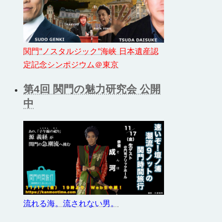
関門"ノスタルジック"海峡 日本遺産認
定記念シンポジウム＠東京
第4回 関門の魅力研究会 公開
中
流れる海。流されない男。