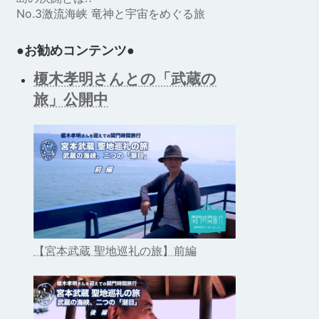
No.3激流海峡 竜神と宇宙をめぐる旅
●お勧めコンテンツ●
榎木孝明さんとの「武蔵の
旅」公開中
【宮本武蔵 聖地巡礼の旅】前編