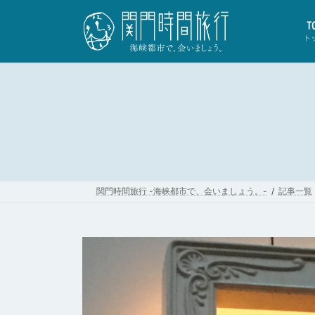
コ
ナ
ン
ビ
T
テ
ゲ
ト
ン
ー
ツ
シ
へ
ョ
ス
ン
キ
に
ッ
移
プ
動
関門時間旅行 -海峡都市で、会いましょう。-
記事一覧