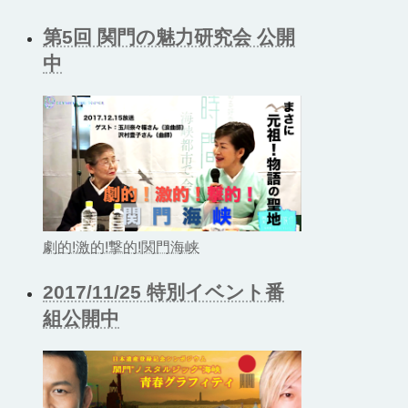
第5回 関門の魅力研究会 公開
中
劇的!激的!撃的!関門海峡
2017/11/25 特別イベント番
組公開中