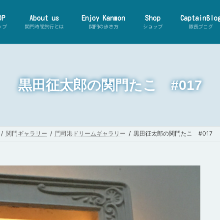
OP
About us
Enjoy Kanmon
Shop
CaptainBlo
ップ
関門時間旅行とは
関門の歩き方
ショップ
隊長ブログ
黒田征太郎の関門たこ #017
【動
ーマ
関門ギャラリー
門司港ドリームギャラリー
黒田征太郎の関門たこ #017