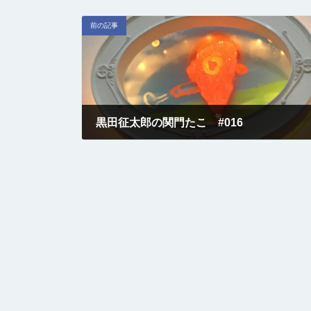
前の記事
黒田征太郎の関門たこ #016
2017-08-01