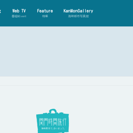
g
Web TV
Feature
KanMonGallery
番組&Event
特集
海峡都市写真館
【動画ダイジェスト】世界の海峡都
市
【動画ダイジェスト】 関門人物伝
画ダイジェスト】ゲストとのテ
旅 再編集版
【動画ダイジェスト】カンモナイト
研究所
【動画ダイジェスト】関門珍百景