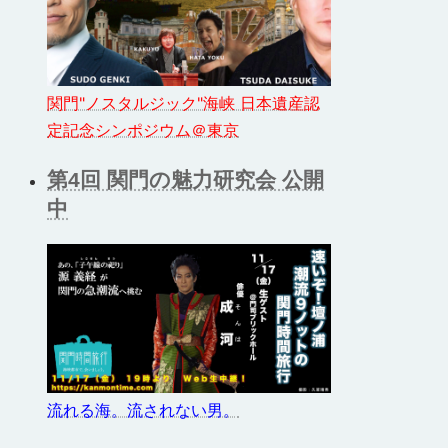
関門"ノスタルジック"海峡 日本遺産認
定記念シンポジウム＠東京
第4回 関門の魅力研究会 公開
中
流れる海。流されない男。