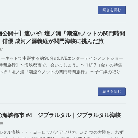
続きを読む
画公開中】速いぞ! 壇ノ浦『潮流9ノットの関門時間
』俳優 成河／源義経が関門海峡に挑んだ旅
17
ーネットで中継する約90分のLIVEエンターテインメントショー
時間旅行】〜海峡都市で、会いましょう。〜 11/17（金）の特集
いぞ！壇ノ浦『潮流９ノットの関門時間旅行』 〜子午線の祀り
続きを読む
の海峡都市 #4 ジブラルタル｜ジブラルタル海峡
16
ルタル海峡・・・ヨーロッパとアフリカ、ふたつの大陸を、わず