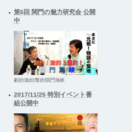
第5回 関門の魅力研究会 公開
中
劇的!激的!撃的!関門海峡
2017/11/25 特別イベント番
組公開中