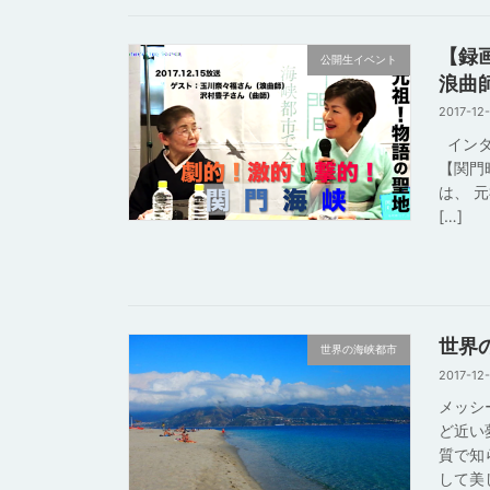
【録
公開生イベント
浪曲
2017-12
インタ
【関門
は、 
[…]
世界
世界の海峡都市
2017-12
メッシ
ど近い
質で知
して美し