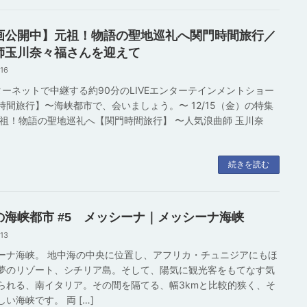
画公開中】元祖！物語の聖地巡礼へ関門時間旅行／
師玉川奈々福さんを迎えて
-16
ーネットで中継する約90分のLIVEエンターテインメントショー
時間旅行】〜海峡都市で、会いましょう。〜 12/15（金）の特集
元祖！物語の聖地巡礼へ【関門時間旅行】 〜人気浪曲師 玉川奈
続きを読む
の海峡都市 #5 メッシーナ｜メッシーナ海峡
-13
ーナ海峡。 地中海の中央に位置し、アフリカ・チュニジアにもほ
夢のリゾート、シチリア島。そして、陽気に観光客をもてなす気
られる、南イタリア。その間を隔てる、幅3kmと比較的狭く、そ
い海峡です。 両 […]