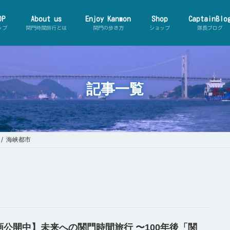
OP
About us
Enjoy Kanmon
Shop
CaptainBlo
ップ
関門時間旅行とは
関門の歩き方
ショップ
隊長ブログ
記事一覧
【動
ーマ
海峡都市
画公開中】未来への関門時間旅行 〜100年後「関