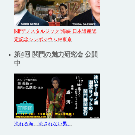
関門"ノスタルジック"海峡 日本遺産認
定記念シンポジウム＠東京
第4回 関門の魅力研究会 公開
中
流れる海。流されない男。