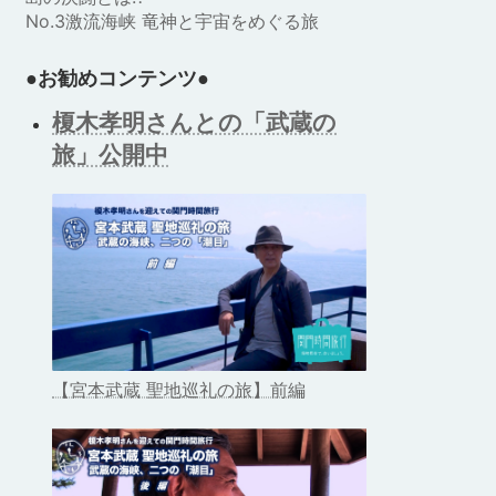
No.3激流海峡 竜神と宇宙をめぐる旅
●お勧めコンテンツ●
榎木孝明さんとの「武蔵の
旅」公開中
【宮本武蔵 聖地巡礼の旅】前編