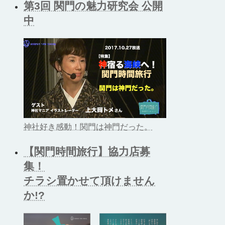
第3回 関門の魅力研究会 公開
中
神社好き感動！関門は神門だった。
【関門時間旅行】協力店募
集！
チラシ置かせて頂けません
か!?