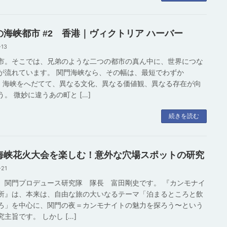
の海峡都市 #2 香港｜ヴィクトリア ハーバー
-13
市。そこでは、兄弟のような二つの都市の真ん中に、世界につな
が流れています。 関門海峡なら、その幅は、最短でわずか
m。海峡をへだてて、異なる文化、異なる価値観、異なる存在が向
う。 微妙に違うあの町と […]
続きを読む
海峡花火大会を楽しむ！意外な穴場スポットの研究
-21
。関門プロデュース研究隊 隊長 富田剛史です。 『カンモナイ
所』は、本来は、自由な旅の大いなるテーマ「泊まるところと飲
ろ」を中心に、関門の夜＝カンモナイトの魅力を探ろう〜という
主旨です。 しかし […]