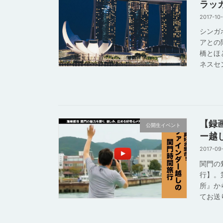
ラッ
2017-10
シンガ
アとの
橋とほ
ネスセ
【録
公開生イベント
ー越
2017-09
関門の
行】。
所』か
てお送