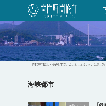
コ
ナ
ン
ビ
T
テ
ゲ
ト
ン
ー
ツ
シ
へ
ョ
ス
ン
キ
に
ッ
移
プ
動
関門時間旅行 -海峡都市で、会いましょう。-
記事一覧
海峡都市
【録
公開生イベント