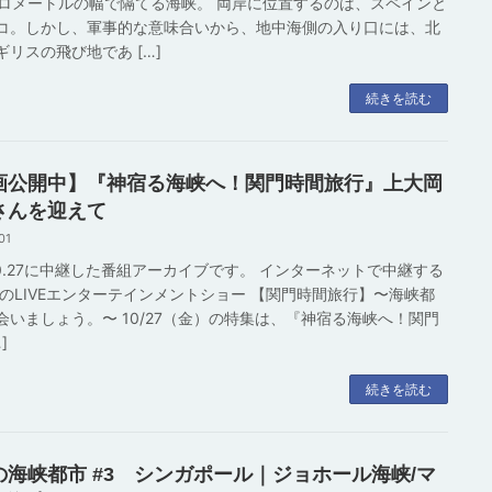
キロメートルの幅で隔てる海峡。 両岸に位置するのは、スペインと
コ。しかし、軍事的な意味合いから、地中海側の入り口には、北
ギリスの飛び地であ […]
続きを読む
画公開中】『神宿る海峡へ！関門時間旅行』上大岡
さんを迎えて
01
7.10.27に中継した番組アーカイブです。 インターネットで中継する
分のLIVEエンターテインメントショー 【関門時間旅行】〜海峡都
会いましょう。〜 10/27（金）の特集は、『神宿る海峡へ！関門
]
続きを読む
の海峡都市 #3 シンガポール｜ジョホール海峡/マ