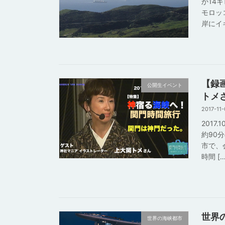
か14
モロッ
岸にイ
【録
公開生イベント
トメ
2017-11-
201
約90
市で、
時間 […
世界
世界の海峡都市