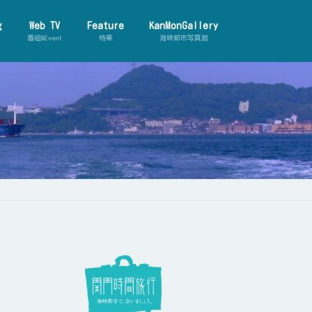
g
Web TV
Feature
KanMonGallery
番組&Event
特集
海峡都市写真館
【動画ダイジェスト】世界の海峡都
市
【動画ダイジェスト】 関門人物伝
画ダイジェスト】ゲストとのテ
旅 再編集版
【動画ダイジェスト】カンモナイト
研究所
【動画ダイジェスト】関門珍百景