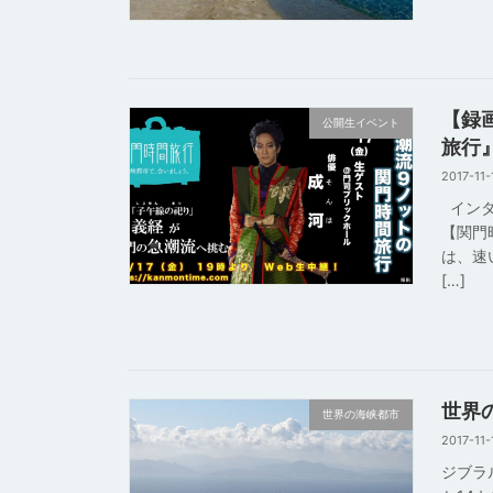
【録
公開生イベント
旅行
2017-11-
インタ
【関門
は、速
[…]
世界
世界の海峡都市
2017-11-
ジブラ