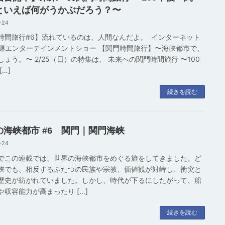
といえば何がうかぶだろう？〜
-24
時間旅行#6】流れているのは、人間なんだよ。 インターネット
E中継エンターテインメントショー 【関門時間旅行】〜海峡都市で、
しょう。〜 2/25（日）の特集は、 未来への関門時間旅行 〜100
[…]
続きを読む
の海峡都市 #6 関門｜関門海峡
-24
でこの連載では、世界の海峡都市をめぐる旅をしてきました。ど
峡でも、相反するふたつの民族や宗教、価値観が対峙し、衝突と
歴史が紡がれていました。しかし、時代が下るにしたがって、船
や収容能力が高まったり […]
続きを読む