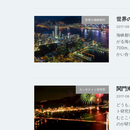
世界
世界の海峡都市
2017-09
海峡都
がる海
700
かい合
関門
カンモナイト研究所
2017-08
どうも
ト研究
むとこ
のが研究