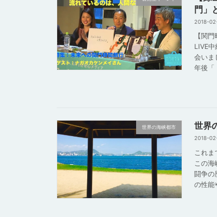
門」
2018-02
【関門
LIV
会いま
年後「 
世界
世界の海峡都市
2018-02
これま
この海
闘争の
の性能