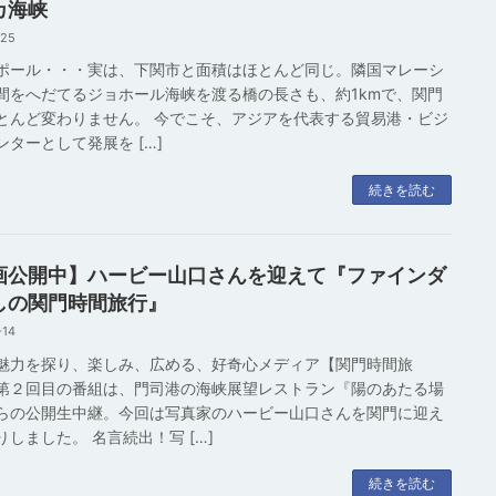
カ海峡
-25
ポール・・・実は、下関市と面積はほとんど同じ。隣国マレーシ
間をへだてるジョホール海峡を渡る橋の長さも、約1kmで、関門
とんど変わりません。 今でこそ、アジアを代表する貿易港・ビジ
ンターとして発展を […]
続きを読む
画公開中】ハービー山口さんを迎えて『ファインダ
しの関門時間旅行』
-14
魅力を探り、楽しみ、広める、好奇心メディア【関門時間旅
第２回目の番組は、門司港の海峡展望レストラン『陽のあたる場
らの公開生中継。今回は写真家のハービー山口さんを関門に迎え
りしました。 名言続出！写 […]
続きを読む