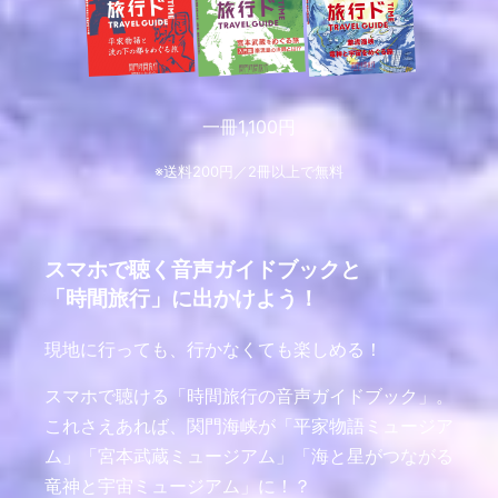
一冊1,100円
※送料200円／2冊以上で無料
スマホで聴く音声ガイドブックと
「時間旅行」に出かけよう！
現地に行っても、行かなくても楽しめる！
スマホで聴ける「時間旅行の音声ガイドブック」。
これさえあれば、関門海峡が「平家物語ミュージア
ム」「宮本武蔵ミュージアム」「海と星がつながる
竜神と宇宙ミュージアム」に！？