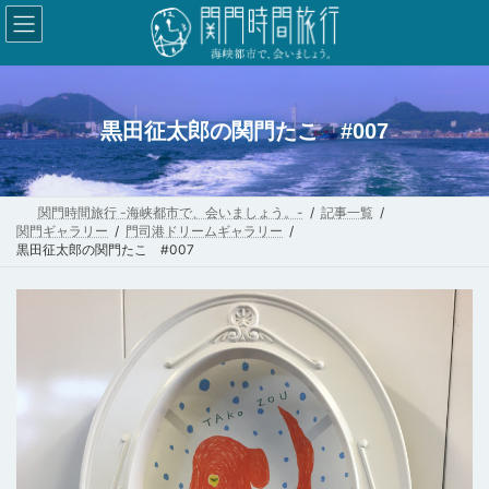
コ
ナ
ン
ビ
テ
ゲ
ン
ー
ツ
シ
黒田征太郎の関門たこ #007
へ
ョ
ス
ン
キ
に
関門時間旅行 -海峡都市で、会いましょう。-
記事一覧
関門ギャラリー
門司港ドリームギャラリー
ッ
移
黒田征太郎の関門たこ #007
プ
動