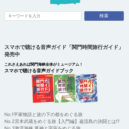
検索
スマホで聴ける音声ガイド「関門時間旅行ガイド」
発売中
これさえあれば関門海峡全体がミュージアム！
スマホで聴ける音声ガイドブック
No.1平家物語と波の下の都をめぐる旅
No.2宮本武蔵をめぐる旅【入門編】巌流島の決闘とは!?
No.3激流海峡 竜神と宇宙をめぐる旅