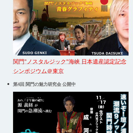
関門"ノスタルジック"海峡 日本遺産認定記念
シンポジウム＠東京
第4回 関門の魅力研究会 公開中