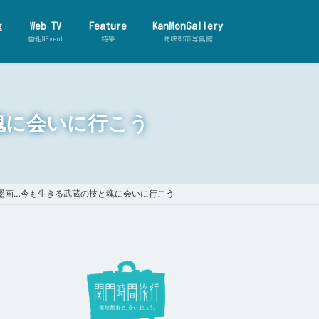
g
Web TV
Feature
KanMonGallery
番組&Event
特集
海峡都市写真館
【動画ダイジェスト】世界の海峡都
市
と魂に会いに行こう
【動画ダイジェスト】 関門人物伝
画ダイジェスト】ゲストとのテ
旅 再編集版
【動画ダイジェスト】カンモナイト
研究所
と水墨画…今も生きる武蔵の技と魂に会いに行こう
【動画ダイジェスト】関門珍百景