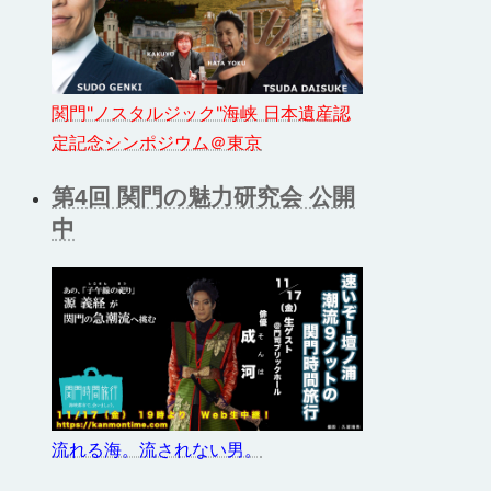
関門"ノスタルジック"海峡 日本遺産認
定記念シンポジウム＠東京
第4回 関門の魅力研究会 公開
中
流れる海。流されない男。