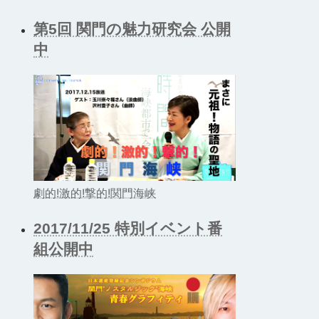
第5回 関門の魅力研究会 公開
中
劇的!激的!撃的!関門海峡
2017/11/25 特別イベント番
組公開中