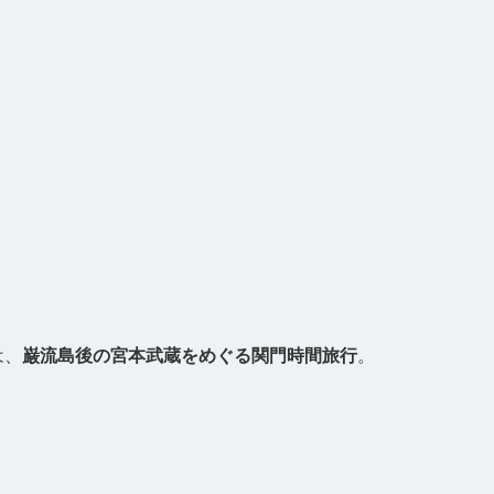
は、
巌流島後の宮本武蔵をめぐる関門時間旅行
。