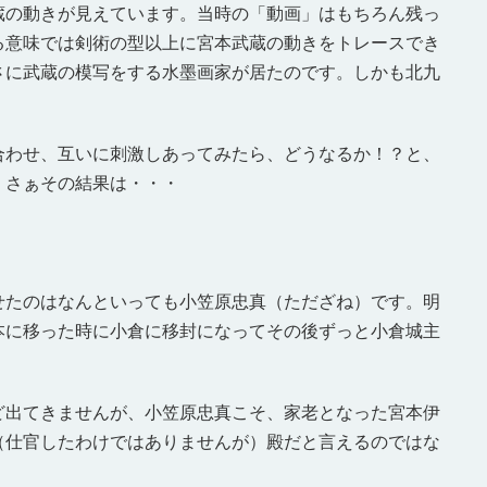
蔵の動きが見えています。当時の「動画」はもちろん残っ
る意味では剣術の型以上に宮本武蔵の動きをトレースでき
さに武蔵の模写をする水墨画家が居たのです。しかも北九
合わせ、互いに刺激しあってみたら、どうなるか！？と、
。さぁその結果は・・・
せたのはなんといっても小笠原忠真（ただざね）です。明
本に移った時に小倉に移封になってその後ずっと小倉城主
ど出てきませんが、小笠原忠真こそ、家老となった宮本伊
（仕官したわけではありませんが）殿だと言えるのではな