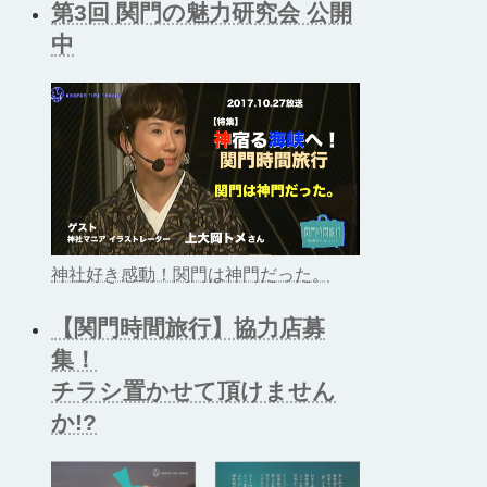
第3回 関門の魅力研究会 公開
中
神社好き感動！関門は神門だった。
【関門時間旅行】協力店募
集！
チラシ置かせて頂けません
か!?