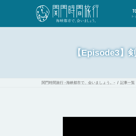
コ
ナ
ン
ビ
T
テ
ゲ
ト
ン
ー
ツ
シ
へ
ョ
ス
ン
キ
に
【Episode
ッ
移
プ
動
関門時間旅行 -海峡都市で、会いましょう。-
記事一覧