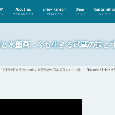
OP
About us
Enjoy Kanmon
Shop
CaptainBlo
ップ
関門時間旅行とは
関門の歩き方
ショップ
隊長ブログ
3】剣と水墨画…今も生きる武蔵の技
【動
ーマ
関門時間旅行Deeper!!
巌流島後の宮本武蔵をめぐる旅
【Episode3】剣