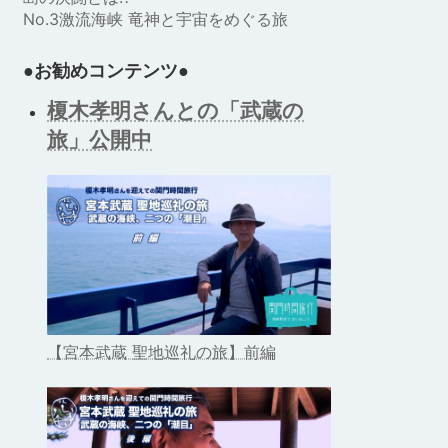
No.3激流海峡 竜神と宇宙をめぐる旅
●お勧めコンテンツ●
榎木孝明さんとの「武蔵の
旅」公開中
【宮本武蔵 聖地巡礼の旅】前編