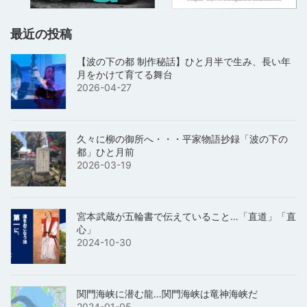
最近の投稿
【波の下の都 制作秘話】ひと月半で生み、長い年
月をかけて育てる舞台
2026-04-27
久々に柳の御所へ・・・平家物語抄録「波の下の
都」ひと月前
2026-03-19
宮本武蔵が五輪書で伝えていること…「直道」「直
心」
2024-10-30
関門海峡に潜む龍…関門海峡は竜神海峡だ
2024-01-05