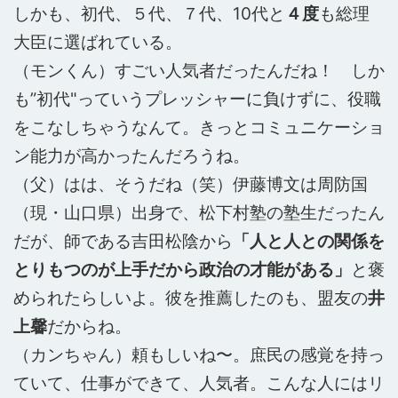
しかも、初代、５代、７代、10代と
４度
も総理
大臣に選ばれている。
（モンくん）すごい人気者だったんだね！ しか
も”初代"っていうプレッシャーに負けずに、役職
をこなしちゃうなんて。きっとコミュニケーショ
ン能力が高かったんだろうね。
（父）はは、そうだね（笑）伊藤博文は周防国
（現・山口県）出身で、松下村塾の塾生だったん
だが、師である吉田松陰から
「人と人との関係を
とりもつのが上手だから政治の才能がある」
と褒
められたらしいよ。彼を推薦したのも、盟友の
井
上馨
だからね。
（カンちゃん）頼もしいね〜。庶民の感覚を持っ
ていて、仕事ができて、人気者。こんな人にはリ