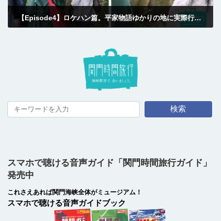
【Episode4】ロケハン篇。平家物語ゆかりの地に実際行ってみよう！
2018-10-17
検索
スマホで聴ける音声ガイド「関門時間旅行ガイド」
発売中
これさえあれば関門海峡全体がミュージアム！
スマホで聴ける音声ガイドブック