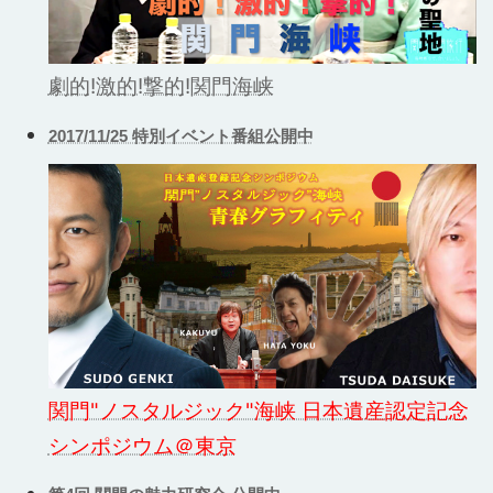
劇的!激的!撃的!関門海峡
2017/11/25 特別イベント番組公開中
関門"ノスタルジック"海峡 日本遺産認定記念
シンポジウム＠東京