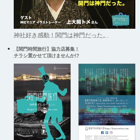
神社好き感動！関門は神門だった。
【関門時間旅行】協力店募集！
チラシ置かせて頂けませんか!?