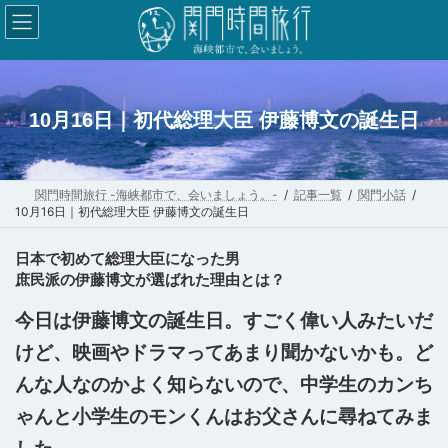
コ
ナ
ン
ビ
テ
ゲ
ン
ー
ツ
シ
10月16日｜初代総理大臣 伊藤博文の誕生日
へ
ョ
ス
ン
キ
に
関門時間旅行 -海峡都市で、会いましょう。-
記事一覧
関門小話
10月16日｜初代総理大臣 伊藤博文の誕生日
ッ
移
プ
動
日本で初めて総理大臣になった男
庶民派の伊藤博文が選ばれた理由とは？
今日は伊藤博文の誕生日。すごく偉い人みたいだ
けど、映画やドラマってあまり聞かないかも。ど
んな人なのかよく知らないので、中学生のカンち
ゃんと小学生のモンくんはお父さんに尋ねてみま