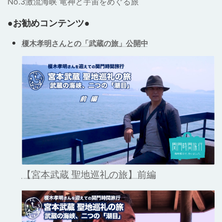
No.3激流海峡 竜神と宇宙をめぐる旅
●お勧めコンテンツ●
榎木孝明さんとの「武蔵の旅」公開中
【宮本武蔵 聖地巡礼の旅】前編