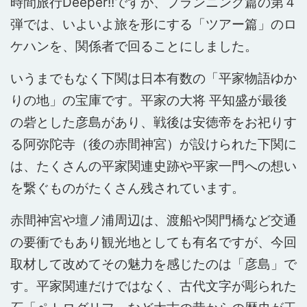
時間旅行Deeper!!ですが、プランニング篇の第４
弾では、いよいよ旅を形にする「ツアー篇」のロ
ケハンを、関係者で回ることにしました。
いうまでもなく下関は日本有数の「平家物語ゆか
りの地」の宝庫です。平家の大将 平知盛が最後
の砦とした彦島があり、戦後は安徳帝をお祀りす
る阿弥陀寺（後の赤間神宮）が設けられた下関に
は、たくさんの平家関連史跡や平家一門への想い
を繋ぐものがたくさん残されています。
赤間神宮や壇ノ浦周辺は、渡船や関門橋など交通
の要衝でもあり観光地としても有名ですが、今回
取材して改めてその魅力を感じたのは「彦島」で
す。平家関連だけではなく、古代文字が彫られた