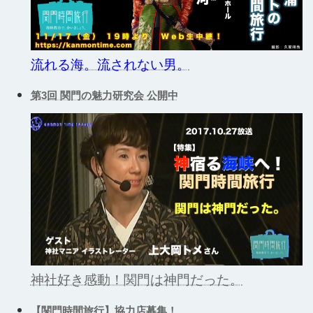
流れる海。流されない男。
第3回 関門の魅力研究会 公開中
神社好き感動！関門は神門だった。
【関門時間旅行】協力店募集！