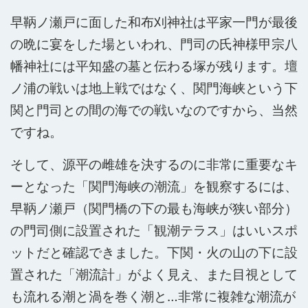
早鞆ノ瀬戸に面した和布刈神社は平家一門が最後
の晩に宴をした場といわれ、門司の氏神様甲宗八
幡神社には平知盛の墓と伝わる塚が残ります。壇
ノ浦の戦いは地上戦ではなく、関門海峡という下
関と門司との間の海での戦いなのですから、当然
ですね。
そして、源平の雌雄を決するのに非常に重要なキ
ーとなった「関門海峡の潮流」を観察するには、
早鞆ノ瀬戸（関門橋の下の最も海峡が狭い部分）
の門司側に設置された「観潮テラス」はいいスポ
ットだと確認できました。下関・火の山の下に設
置された「潮流計」がよく見え、また目視として
も流れる潮と渦を巻く潮と…非常に複雑な潮流が