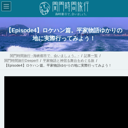
コ
ナ
ン
ビ
テ
ゲ
ン
ー
【Episode4】ロケハン篇。平家物語ゆかりの
ツ
シ
地に実際行ってみよう！
へ
ョ
ス
ン
キ
に
関門時間旅行 -海峡都市で、会いましょう。-
記事一覧
関門時間旅行Deeper!!
平家物語と神宿る舞台をめぐる旅
ッ
移
【Episode4】ロケハン篇。平家物語ゆかりの地に実際行ってみよう！
プ
動