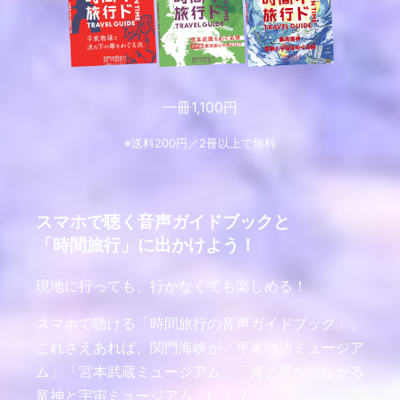
一冊1,100円
※送料200円／2冊以上で無料
スマホで聴く音声ガイドブックと
「時間旅行」に出かけよう！
現地に行っても、行かなくても楽しめる！
スマホで聴ける「時間旅行の音声ガイドブック」。
これさえあれば、関門海峡が「平家物語ミュージア
ム」「宮本武蔵ミュージアム」「海と星がつながる
竜神と宇宙ミュージアム」に！？